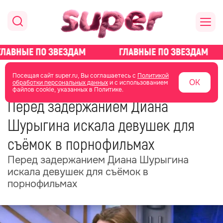
главная
новости о звездах
новости
Посещая сайт super.ru, Вы соглашаетесь с
Политикой
ОК
обработки персональных данных
и с использованием
файлов cookie, указанных в Политике.
26 июня
06:03
Перед задержанием Диана
Шурыгина искала девушек для
съёмок в порнофильмах
Перед задержанием Диана Шурыгина
искала девушек для съёмок в
порнофильмах