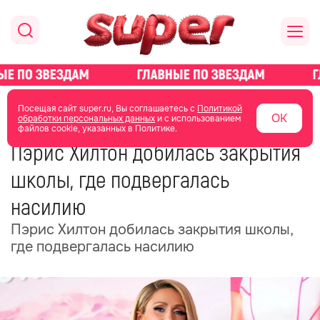
главная
новости о звездах
новости
Посещая сайт super.ru, Вы соглашаетесь с
Политикой
ОК
обработки персональных данных
и с использованием
файлов cookie, указанных в Политике.
08 июля
17:27
Пэрис Хилтон добилась закрытия
школы, где подвергалась
насилию
Пэрис Хилтон добилась закрытия школы,
где подвергалась насилию