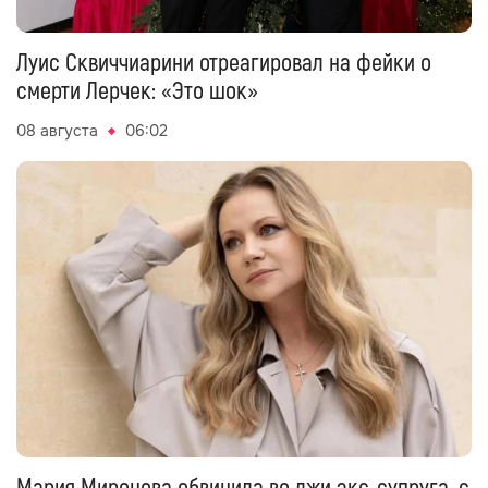
Луис Сквиччиарини отреагировал на фейки о
смерти Лерчек: «Это шок»
08 августа
06:02
Мария Миронова обвинила во лжи экс‑супруга, с