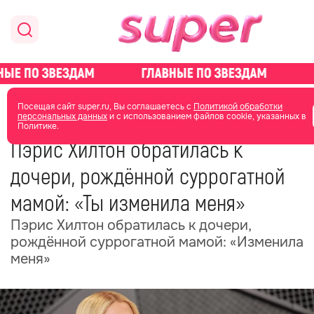
главная
новости о звездах
новости
Посещая сайт super.ru, Вы соглашаетесь с
Политикой обработки
персональных данных
и с использованием файлов cookie, указанных в
Политике.
14 ноября 2025
15:47
Пэрис Хилтон обратилась к
дочери, рождённой суррогатной
мамой: «Ты изменила меня»
Пэрис Хилтон обратилась к дочери,
рождённой суррогатной мамой: «Изменила
меня»