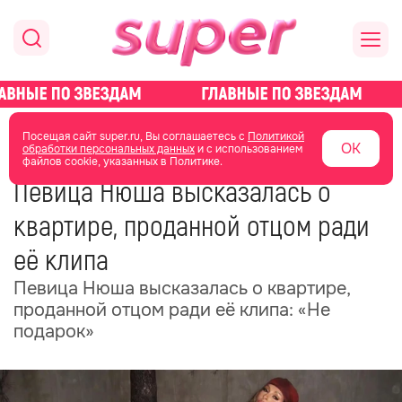
главная
новости о звездах
новости
Посещая сайт super.ru, Вы соглашаетесь с
Политикой
ОК
обработки персональных данных
и с использованием
файлов cookie, указанных в Политике.
28 апреля 2025
18:38
Певица Нюша высказалась о
квартире, проданной отцом ради
её клипа
Певица Нюша высказалась о квартире,
проданной отцом ради её клипа: «Не
подарок»