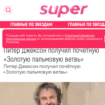
главная
новости о звездах
новости
Посещая сайт super.ru, Вы соглашаетесь с
Политикой обработки
персональных данных
и с использованием файлов cookie, указанных в
Политике.
13 мая
13:21
Питер Джексон получил почётную
«Золотую пальмовую ветвь»
Питер Джексон получил почётную
«Золотую пальмовую ветвь»