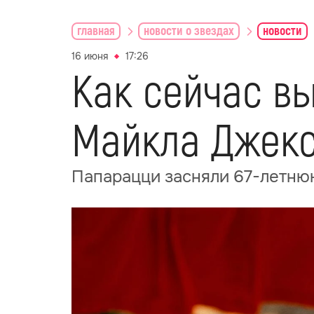
главная
новости о звездах
новости
16 июня
17:26
Как сейчас вы
Майкла Джекс
Папарацци засняли 67-летню