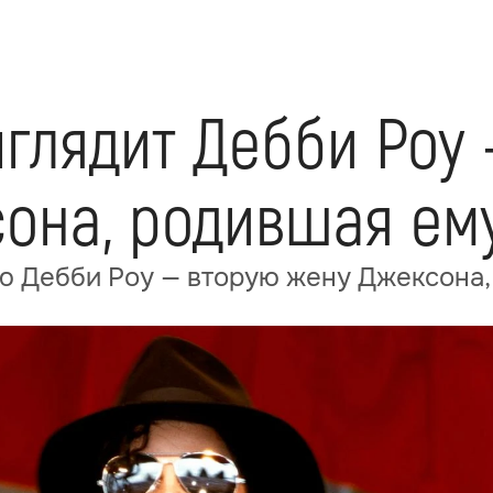
глядит Дебби Роу 
она, родившая ему
ю Дебби Роу — вторую жену Джексона,