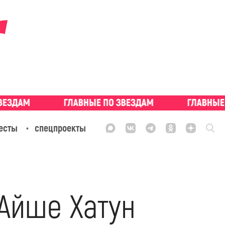
есты
спецпроекты
Айше Хатун