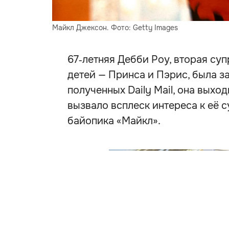
Майкл Джексон. Фото: Getty Images
67‑летняя Дебби Роу, вторая су
детей — Принса и Пэрис, была з
полученных Daily Mail, она выход
вызвало всплеск интереса к её с
байопика «Майкл».