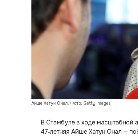
Айше Хатун Онал. Фото: Getty Images
В Стамбуле в ходе масштабной 
47‑летняя Айше Хатун Онал — п