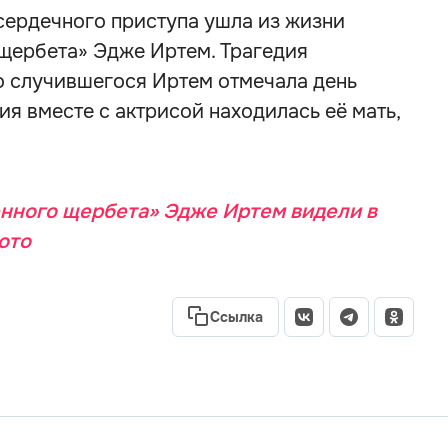
 сердечного приступа ушла из жизни
 щербета» Эдже Иртем. Трагедия
до случившегося Иртем отмечала день
я вместе с актрисой находилась её мать,
.
нного щербета» Эдже Иртем видели в
ото
Ссылка