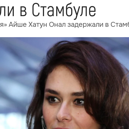
ли в Стамбуле
я» Айше Хатун Онал задержали в Стам