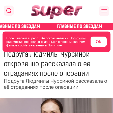
главная
новости о звездах
новости
Посещая сайт super.ru, Вы соглашаетесь с
Политикой
ОК
обработки персональных данных
и с использованием
файлов cookie, указанных в Политике.
11 июня
05:27
Подруга Людмилы Чурсиной
откровенно рассказала о её
страданиях после операции
Подруга Людмилы Чурсиной рассказала о
её страданиях после операции