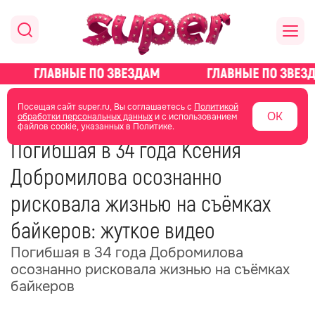
главная
новости о звездах
новости
Посещая сайт super.ru, Вы соглашаетесь с
Политикой
ОК
обработки персональных данных
и с использованием
файлов cookie, указанных в Политике.
08 мая
15:24
Погибшая в 34 года Ксения
Добромилова осознанно
рисковала жизнью на съёмках
байкеров: жуткое видео
Погибшая в 34 года Добромилова
осознанно рисковала жизнью на съёмках
байкеров