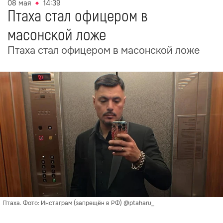
08 мая
14:39
Птаха стал офицером в
масонской ложе
Птаха стал офицером в масонской ложе
Птаха. Фото: Инстаграм (запрещён в РФ) @ptaharu_