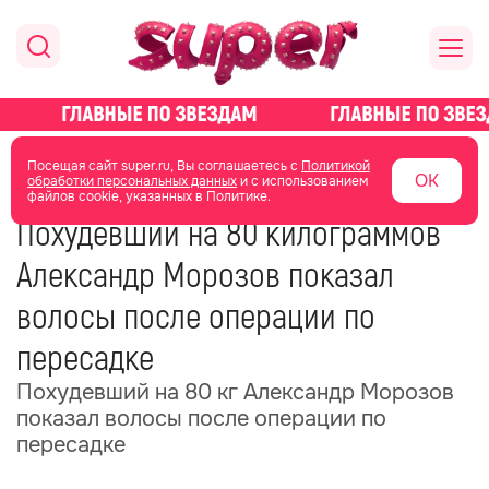
главная
новости о звездах
новости
Посещая сайт super.ru, Вы соглашаетесь с
Политикой
ОК
обработки персональных данных
и с использованием
файлов cookie, указанных в Политике.
03 июня
13:06
Похудевший на 80 килограммов
Александр Морозов показал
волосы после операции по
пересадке
Похудевший на 80 кг Александр Морозов
показал волосы после операции по
пересадке