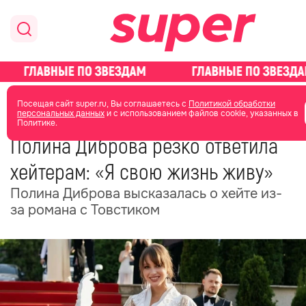
главная
новости о звездах
новости
Посещая сайт super.ru, Вы соглашаетесь с
Политикой обработки
персональных данных
и с использованием файлов cookie, указанных в
Политике.
23 мая
07:21
Полина Диброва резко ответила
хейтерам: «Я свою жизнь живу»
Полина Диброва высказалась о хейте из-
за романа с Товстиком