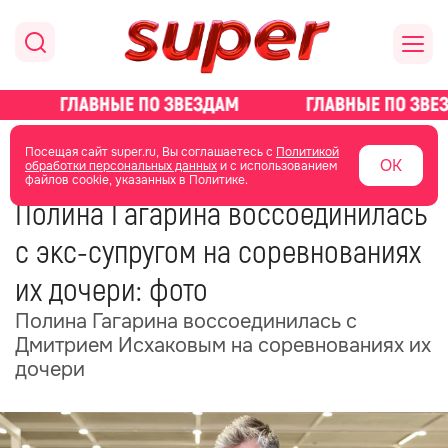
главная
новости о звездах
новости
Посещая сайт super.ru, Вы соглашаетесь с
Политикой
ОК
обработки персональных данных
и с использованием
файлов cookie, указанных в Политике.
05 июня
17:02
Полина Гагарина воссоединилась
с экс-супругом на соревнованиях
их дочери: фото
Полина Гагарина воссоединилась с
Дмитрием Исхаковым на соревнованиях их
дочери