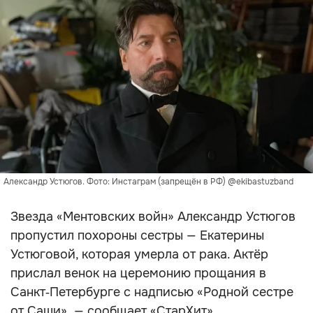
Александр Устюгов. Фото: Инстаграм (запрещён в РФ) @ekibastuzband
Звезда «Ментовских войн» Александр Устюгов
пропустил похороны сестры — Екатерины
Устюговой, которая умерла от рака. Актёр
прислал венок на церемонию прощания в
Санкт‑Петербурге с надписью «Родной сестре
от Саши», — сообщает «СтарХит».