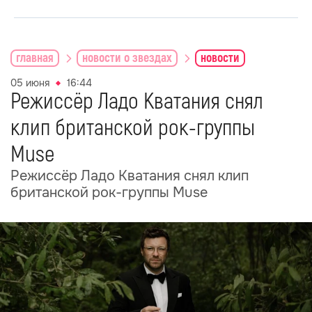
главная
новости о звездах
новости
05 июня
16:44
Режиссёр Ладо Кватания снял
клип британской рок-группы
Muse
Режиссёр Ладо Кватания снял клип
британской рок-группы Muse