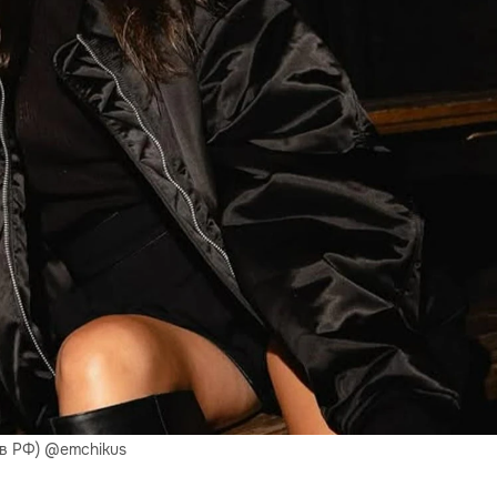
 в РФ) @emchikus