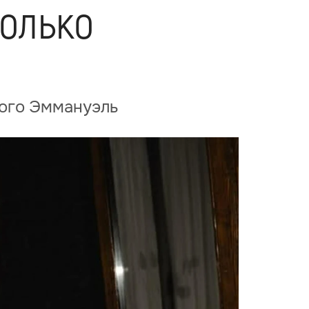
колько
кого Эммануэль