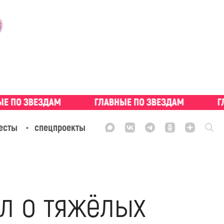
есты
спецпроекты
л о тяжёлых