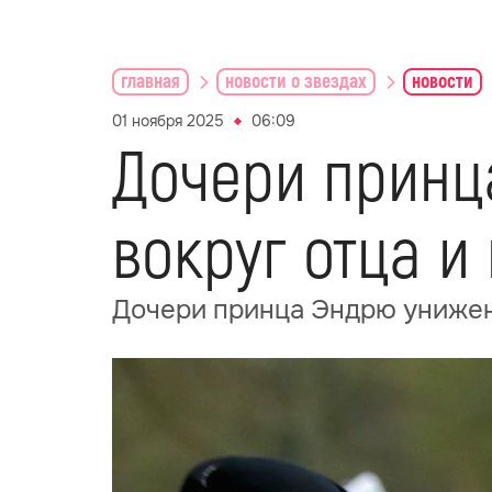
главная
новости о звездах
новости
01 ноября 2025
06:09
Дочери принц
вокруг отца 
Дочери принца Эндрю унижен