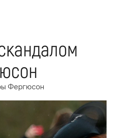
скандалом
гюсон
ары Фергюсон