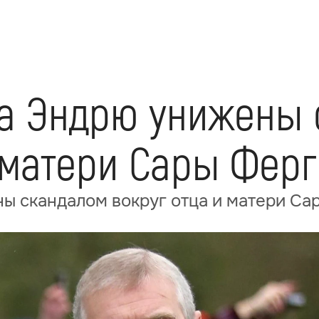
а Эндрю унижены 
и матери Сары Фер
ы скандалом вокруг отца и матери С