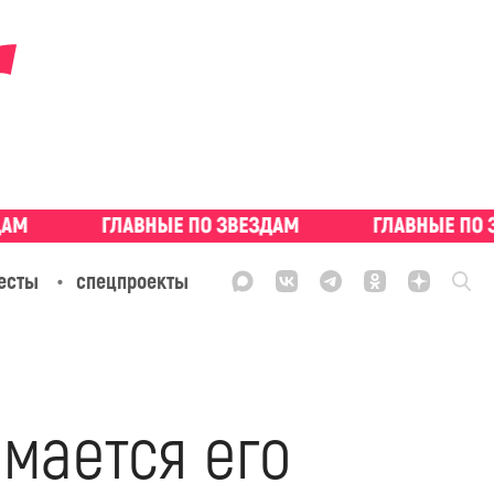
есты
спецпроекты
имается его