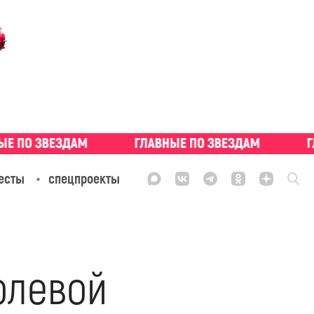
есты
спецпроекты
олевой