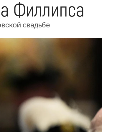
ра Филлипса
евской свадьбе