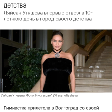
детства
Ляйсан Утяшева впервые отвезла 10-
летнюю дочь в город своего детства
Ляйсан Утяшева. Фото: Инстаграм* @liasanutiasheva
Гимнастка прилетела в Волгоград со своей