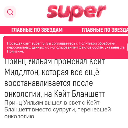
главная
новости о звездах
новости
Посещая сайт super.ru, Вы соглашаетесь с
Политикой обработки
персональных данных
и с использованием файлов cookie, указанных в
Политике.
20 июня 2025
15:50
Принц Уильям променял Кейт
Миддлтон, которая всё ещё
восстанавливается после
онкологии, на Кейт Бланшетт
Принц Уильям вышел в свет с Кейт
Бланшетт вместо супруги, перенесшей
онкологию