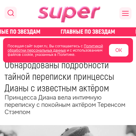
главная
новости о звездах
новости
Посещая сайт super.ru, Вы соглашаетесь с
Политикой
ОК
обработки персональных данных
и с использованием
файлов cookie, указанных в Политике.
15 июня
11:57
Обнародованы подробности
тайной переписки принцессы
Дианы с известным актёром
Принцесса Диана вела интимную
переписку с покойным актёром Теренсом
Стэмпом