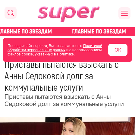
главная
новости о звездах
новости
Посещая сайт super.ru, Вы соглашаетесь с
Политикой
ОК
обработки персональных данных
и с использованием
файлов cookie, указанных в Политике.
07 июля
04:56
Приставы пытаются взыскать с
Анны Седоковой долг за
коммунальные услуги
Приставы пытаются взыскать с Анны
Седоковой долг за коммунальные услуги