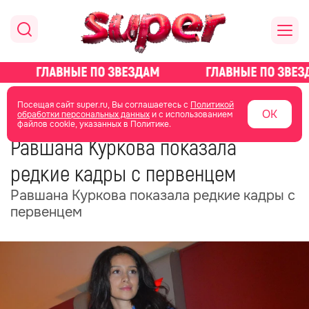
главная
новости о звездах
новости
Посещая сайт super.ru, Вы соглашаетесь с
Политикой
ОК
обработки персональных данных
и с использованием
файлов cookie, указанных в Политике.
27 ноября 2025
18:45
Равшана Куркова показала
редкие кадры с первенцем
Равшана Куркова показала редкие кадры с
первенцем