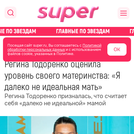
главная
новости о звездах
новости
Посещая сайт super.ru, Вы соглашаетесь с
Политикой
ОК
обработки персональных данных
и с использованием
файлов cookie, указанных в Политике.
07 июня
16:25
Регина Тодоренко оценила
уровень своего материнства: «Я
далеко не идеальная мать»
Регина Тодоренко призналась, что считает
себя «далеко не идеальной» мамой