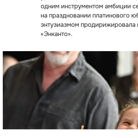
одним инструментом амбиции с
на праздновании платинового ю
энтузиазмом продирижировала п
«Энканто».