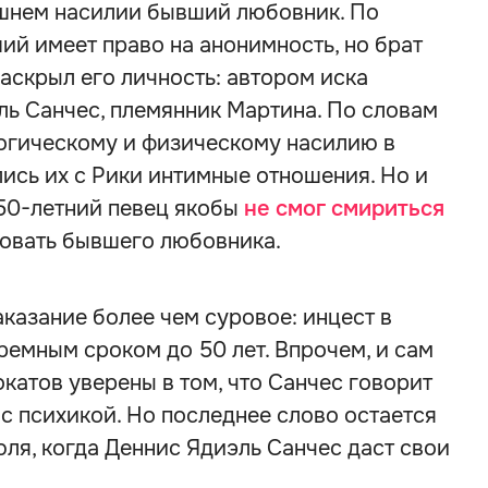
шнем насилии бывший любовник. По
й имеет право на анонимность, но брат
аскрыл его личность: автором иска
ль Санчес, племянник Мартина. По словам
логическому и физическому насилию в
лись их с Рики интимные отношения. Но и
 50-летний певец якобы
не смог смириться
овать бывшего любовника.
аказание более чем суровое: инцест в
емным сроком до 50 лет. Впрочем, и сам
вокатов уверены в том, что Санчес говорит
 с психикой. Но последнее слово остается
юля, когда Деннис Ядиэль Санчес даст свои