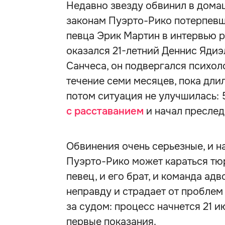
Недавно звезду обвинил в дома
законам Пуэрто-Рико потерпевши
певца Эрик Мартин в интервью р
оказался 21-летний Деннис Ядиэ
Санчеса, он подвергался психо
течение семи месяцев, пока дли
потом ситуация не улучшилась:
с расставанием
и начал преслед
Обвинения очень серьезные, и н
Пуэрто-Рико может караться тюр
певец, и его брат, и команда ад
неправду и страдает от проблем
за судом: процесс начнется 21 и
первые показания.