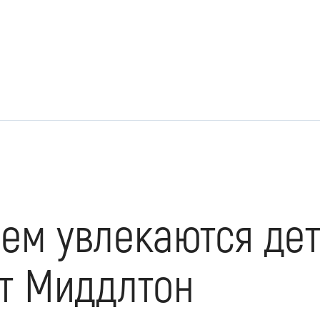
чем увлекаются де
йт Миддлтон