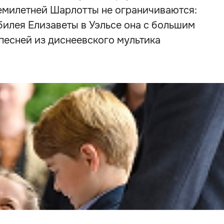
емилетней Шарлотты не ограничиваются:
билея Елизаветы в Уэльсе она с большим
есней из диснеевского мультика