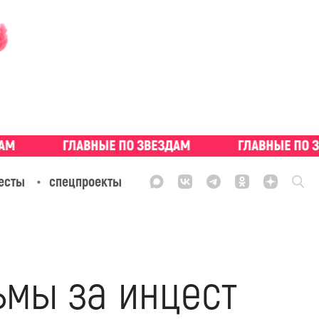
есты
спецпроекты
ьмы за инцест