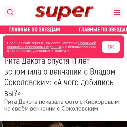
главная
новости о звездах
новости
Посещая сайт super.ru, Вы соглашаетесь с
Политикой
ОК
обработки персональных данных
и с использованием
файлов cookie, указанных в Политике.
05 июня
12:06
Рита Дакота спустя 11 лет
вспомнила о венчании с Владом
Соколовским: «А чего добились
вы?»
Рита Дакота показала фото с Киркоровым
на своём венчании с Соколовским