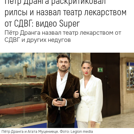
Пётр Дранга раскритиковал
рилсы и назвал театр лекарством
от СДВГ: видео Super
Пётр Дранга назвал театр лекарством от
СДВГ и других недугов
Пётр Дранга и Агата Муцениеце. Фото: Legion media