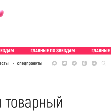
есты
спецпроекты
й товарный