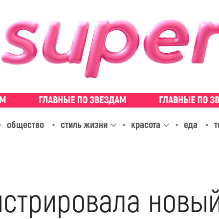
общество
стиль жизни
красота
еда
т
истрировала новы