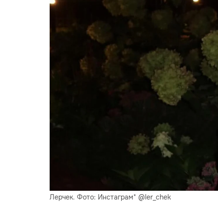
Лерчек. Фото: Инстаграм* @ler_chek