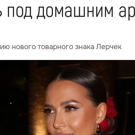
ь под домашним ар
ию нового товарного знака Лерчек