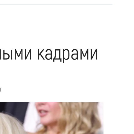
ными кадрами
и