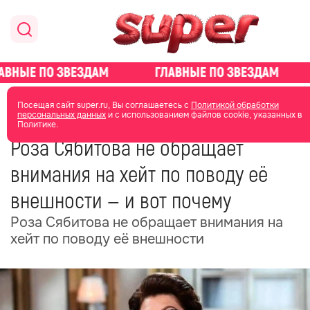
главная
новости о звездах
новости
Посещая сайт super.ru, Вы соглашаетесь с
Политикой обработки
персональных данных
и с использованием файлов cookie, указанных в
Политике.
22 июня
11:53
Роза Сябитова не обращает
внимания на хейт по поводу её
внешности — и вот почему
Роза Сябитова не обращает внимания на
хейт по поводу её внешности