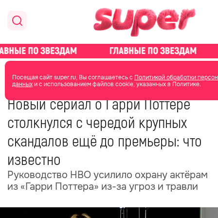
главная
новости о звездах
новости
Посещая сайт super.ru, Вы соглашаетесь с
Политикой обработки персо
данных
и с использованием файлов cookie, указанных в Политике.
23 мая
17:02
Новый сериал о Гарри Поттере
столкнулся с чередой крупных
скандалов ещё до премьеры: что
известно
Руководство HBO усилило охрану актёрам
из «Гарри Поттера» из-за угроз и травли