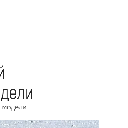
й
одели
е модели