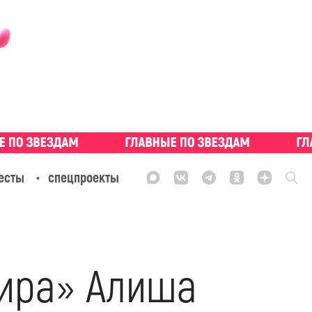
есты
спецпроекты
мира» Алиша