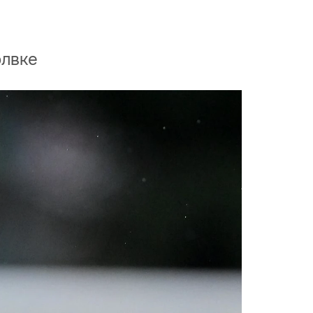
олвке