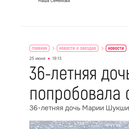
Маша Семёнова
главная
новости о звездах
новости
25 июня
19:13
36-летняя до
попробовала 
36-летняя дочь Марии Шукши