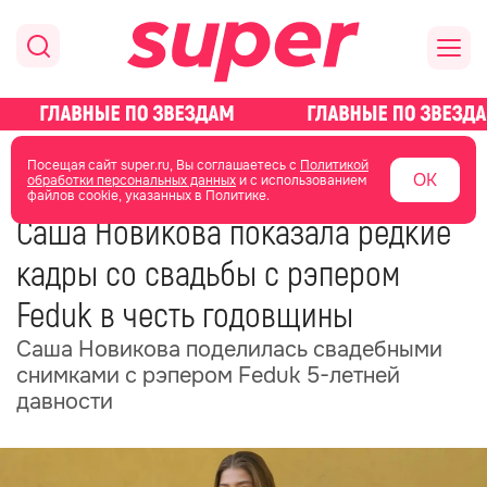
главная
новости о звездах
новости
Посещая сайт super.ru, Вы соглашаетесь с
Политикой
ОК
обработки персональных данных
и с использованием
файлов cookie, указанных в Политике.
23 мая
12:49
Саша Новикова показала редкие
кадры со свадьбы с рэпером
Feduk в честь годовщины
Саша Новикова поделилась свадебными
снимками с рэпером Feduk 5-летней
давности