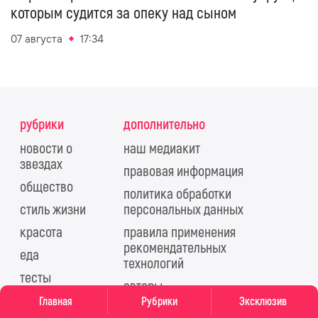
которым судится за опеку над сыном
07 августа
17:34
рубрики
дополнительно
новости о
наш медиакит
звездах
правовая информация
общество
политика обработки
стиль жизни
персональных данных
красота
правила применения
рекомендательных
еда
технологий
тесты
авторы
спецпроекты
Главная
Рубрики
Эксклюзив
партнерам