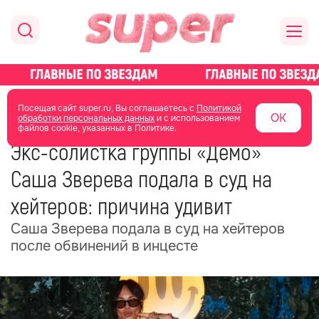
главная
новости о звездах
новости
Посещая сайт super.ru, Вы соглашаетесь с
Политикой
ОК
обработки персональных данных
и с использованием
файлов cookie, указанных в Политике.
05 июня
07:26
Экс-солистка группы «Демо»
Саша Зверева подала в суд на
хейтеров: причина удивит
Саша Зверева подала в суд на хейтеров
после обвинений в инцесте