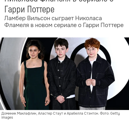
Гарри Поттере
Ламбер Вильсон сыграет Николаса
Фламеля в новом сериале о Гарри Поттере
Доминик Маклафлин, Аластер Стаут и Арабелла Стэнтон. Фото: Getty
images