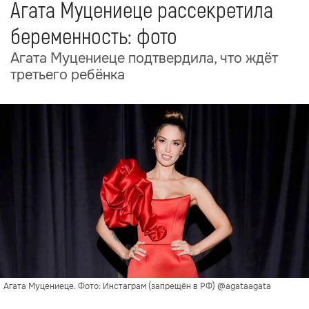
Агата Муцениеце рассекретила
беременность: фото
Агата Муцениеце подтвердила, что ждёт
третьего ребёнка
Агата Муцениеце. Фото: Инстаграм (запрещён в РФ) @agataagata