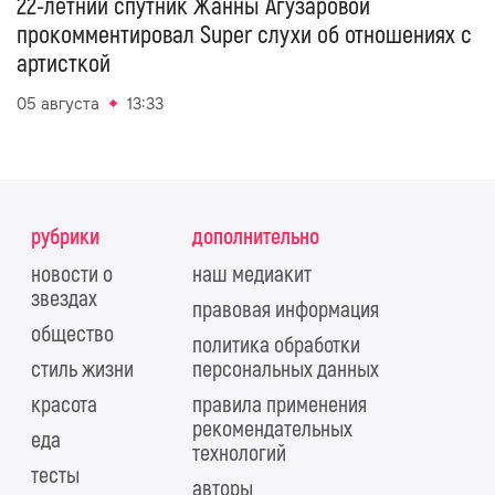
22-летний спутник Жанны Агузаровой
прокомментировал Super слухи об отношениях с
артисткой
05 августа
13:33
рубрики
дополнительно
новости о
наш медиакит
звездах
правовая информация
общество
политика обработки
стиль жизни
персональных данных
красота
правила применения
рекомендательных
еда
технологий
тесты
авторы