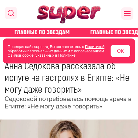
главная
новости о звездах
новости
Посещая сайт super.ru, Вы соглашаетесь с
Политикой
ОК
обработки персональных данных
и с использованием
файлов cookie, указанных в Политике.
23 июня 2025
08:04
Анна Седокова рассказала об
испуге на гастролях в Египте: «Не
могу даже говорить»
Седоковой потребовалась помощь врача в
Египте: «Не могу даже говорить»