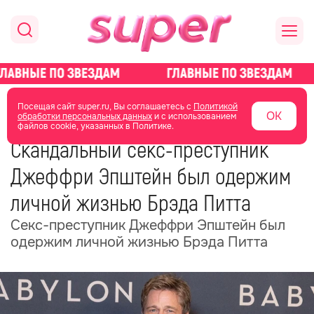
главная
новости о звездах
новости
Посещая сайт super.ru, Вы соглашаетесь с
Политикой
ОК
обработки персональных данных
и с использованием
файлов cookie, указанных в Политике.
03 февраля
06:35
Скандальный секс-преступник
Джеффри Эпштейн был одержим
личной жизнью Брэда Питта
Секс-преступник Джеффри Эпштейн был
одержим личной жизнью Брэда Питта