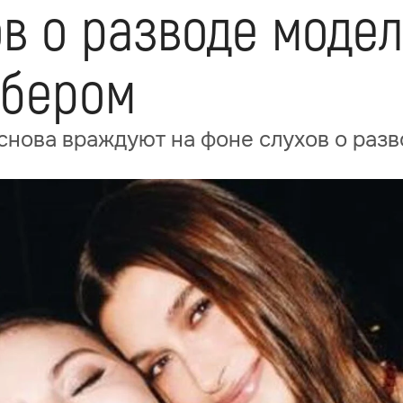
в о разводе модел
ибером
снова враждуют на фоне слухов о раз