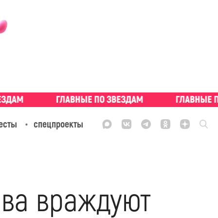
есты
спецпроекты
ова враждуют