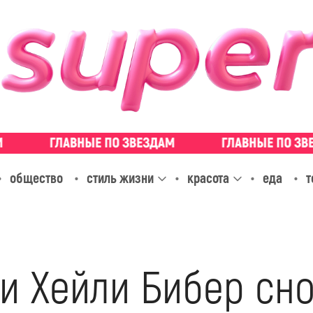
общество
стиль жизни
красота
еда
т
 и Хейли Бибер сн