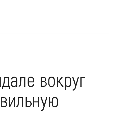
ндале вокруг
авильную