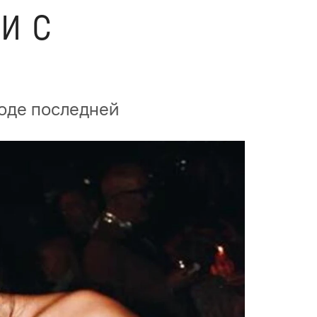
и с
воде последней