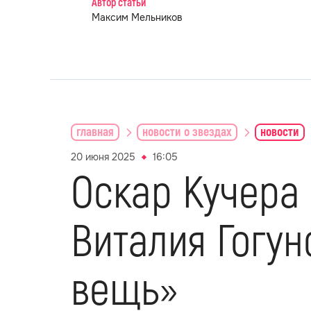
Автор статьи
Максим Мельников
главная
новости о звездах
новости
20 июня 2025
16:05
Оскар Кучера 
Виталия Гогун
вещь»