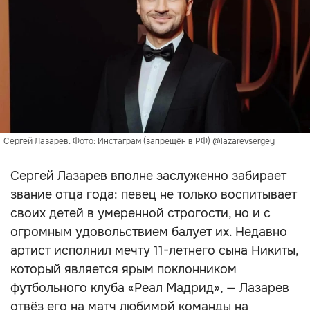
Сергей Лазарев. Фото: Инстаграм (запрещён в РФ) @lazarevsergey
Сергей Лазарев вполне заслуженно забирает
звание отца года: певец не только воспитывает
своих детей в умеренной строгости, но и с
огромным удовольствием балует их. Недавно
артист исполнил мечту 11-летнего сына Никиты,
который является ярым поклонником
футбольного клуба «Реал Мадрид», — Лазарев
отвёз его на матч любимой команды на