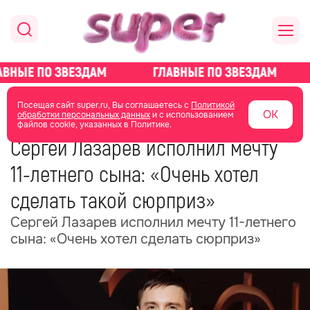
главная
новости о звездах
новости
Посещая сайт super.ru, Вы соглашаетесь с
Политикой
ОК
обработки персональных данных
и с использованием
файлов cookie, указанных в Политике.
14 мая
10:49
Сергей Лазарев исполнил мечту
11-летнего сына: «Очень хотел
сделать такой сюрприз»
Сергей Лазарев исполнил мечту 11-летнего
сына: «Очень хотел сделать сюрприз»