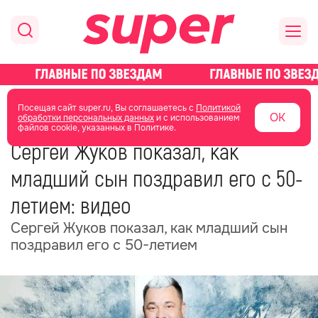
главная
новости о звездах
новости
Посещая сайт super.ru, Вы соглашаетесь с
Политикой
ОК
обработки персональных данных
и с использованием
файлов cookie, указанных в Политике.
22 мая
18:47
Сергей Жуков показал, как
младший сын поздравил его с 50-
летием: видео
Сергей Жуков показал, как младший сын
поздравил его с 50-летием