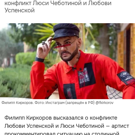
конфликт Люси Чеботиной и Любови
Успенской
Филипп Киркоров. Фото: Инстаграм (запрещён в РФ) @fkirkorov
Филипп Киркоров высказался о конфликте
Любови Успенской и Люси Чеботиной — артист
прокомментировал ситуацию на столичной