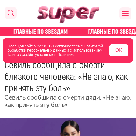
главная
новости о звездах
новости
Посещая сайт super.ru, Вы соглашаетесь с
Политикой
ОК
обработки персональных данных
и с использованием
файлов cookie, указанных в Политике.
19 мая
12:10
Севиль сообщила о смерти
близкого человека: «Не знаю, как
принять эту боль»
Севиль сообщила о смерти дяди: «Не знаю,
как принять эту боль»