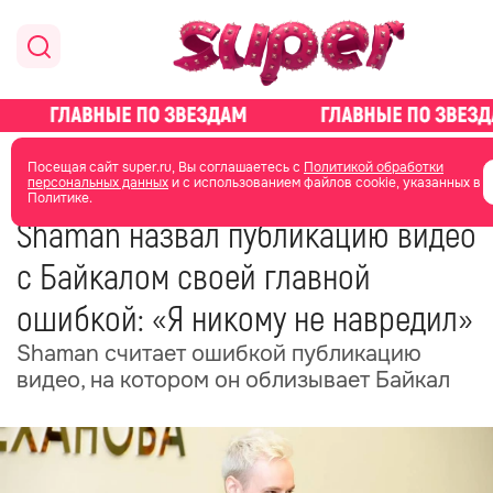
главная
новости о звездах
новости
Посещая сайт super.ru, Вы соглашаетесь с
Политикой обработки
персональных данных
и с использованием файлов cookie, указанных в
Политике.
30 июня
06:31
Shaman назвал публикацию видео
с Байкалом своей главной
ошибкой: «Я никому не навредил»
Shaman считает ошибкой публикацию
видео, на котором он облизывает Байкал