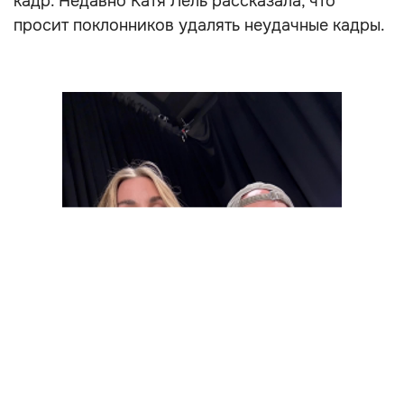
кадр. Недавно Катя Лель рассказала, что
просит поклонников удалять неудачные кадры.