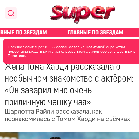
главная
новости о звездах
новости
Посещая сайт super.ru, Вы соглашаетесь с
Политикой обработки
персональных данных
и с использованием файлов cookie, указанных в
Политике.
10 мая
17:57
Жена Тома Харди рассказала о
необычном знакомстве с актёром:
«Он заварил мне очень
приличную чашку чая»
Шарлотта Райли рассказала, как
познакомилась с Томом Харди на съёмках