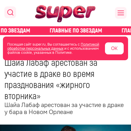
главная
новости о звездах
новости
Посещая сайт super.ru, Вы соглашаетесь с
Политикой
ОК
обработки персональных данных
и с использованием
файлов cookie, указанных в Политике.
17 февраля
16:37
Шайа Лабаф арестован за
участие в драке во время
празднования «жирного
вторника»
Шайа Лабаф арестован за участие в драке
у бара в Новом Орлеане