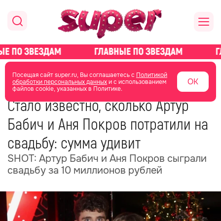
главная
новости о звездах
новости
Посещая сайт super.ru, Вы соглашаетесь с
Политикой
ОК
обработки персональных данных
и с использованием
файлов cookie, указанных в Политике.
05 июня
08:28
Стало известно, сколько Артур
Бабич и Аня Покров потратили на
свадьбу: сумма удивит
SHOT: Артур Бабич и Аня Покров сыграли
свадьбу за 10 миллионов рублей