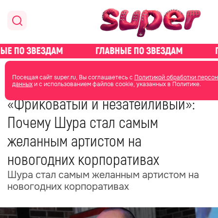
главная
новости о звездах
новости
Посещая сайт super.ru, Вы соглашаетесь с
Политикой обработки персо
данных
и с использованием файлов cookie, указанных в Политике.
14 ноября 2025
04:39
«Фриковатый и незатейливый»:
Почему Шура стал самым
желанным артистом на
новогодних корпоративах
Шура стал самым желанным артистом на
новогодних корпоративах