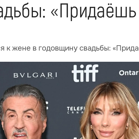
адьбы: «Придаёшь
я к жене в годовщину свадьбы: «Прид