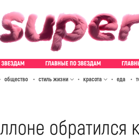
общество
стиль жизни
красота
еда
т
ллоне обратился к