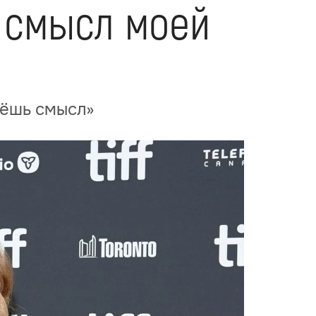
 смысл моей
аёшь смысл»