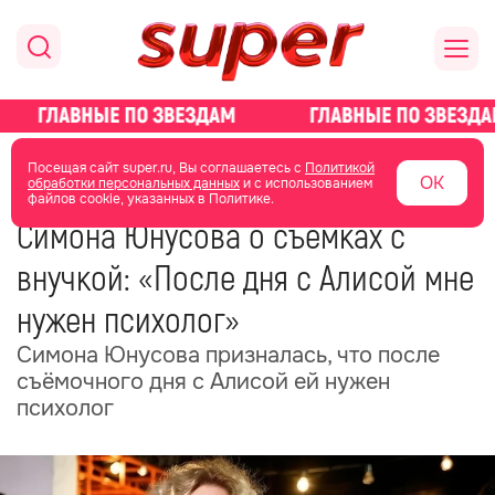
главная
новости о звездах
новости
Посещая сайт super.ru, Вы соглашаетесь с
Политикой
ОК
обработки персональных данных
и с использованием
файлов cookie, указанных в Политике.
03 ноября 2025
09:55
Симона Юнусова о съёмках с
внучкой: «После дня с Алисой мне
нужен психолог»
Симона Юнусова призналась, что после
съёмочного дня с Алисой ей нужен
психолог