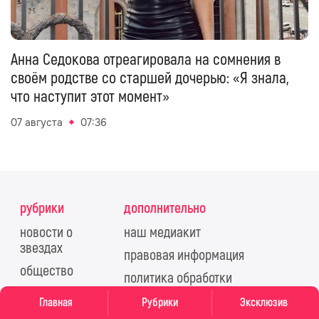
Анна Седокова отреагировала на сомнения в
своём родстве со старшей дочерью: «Я знала,
что наступит этот момент»
07 августа
07:36
рубрики
дополнительно
новости о
наш медиакит
звездах
правовая информация
общество
политика обработки
стиль жизни
персональных данных
Главная
Рубрики
Эксклюзив
красота
правила применения