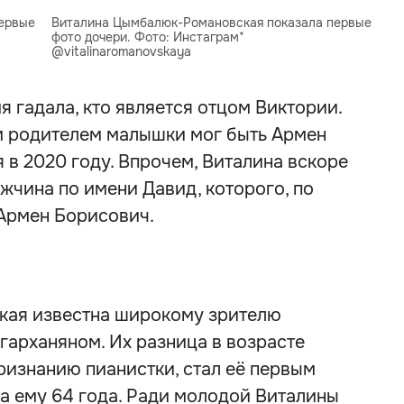
ервые 
Виталина Цымбалюк-Романовская показала первые 
фото дочери. Фото: Инстаграм* 
@vitalinaromanovskaya
я гадала, кто является отцом Виктории.
м родителем малышки мог быть Армен
 в 2020 году. Впрочем, Виталина вскоре
ужчина по имени Давид, которого, по
 Армен Борисович.
ая известна широкому зрителю
гарханяном. Их разница в возрасте
признанию пианистки, стал её первым
 а ему 64 года. Ради молодой Виталины