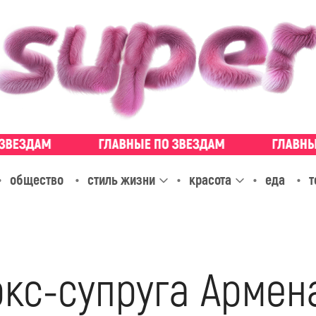
общество
стиль жизни
красота
еда
т
экс-супруга Армен