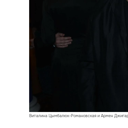
Виталина Цымбалюк-Романовская и Армен Джигарх