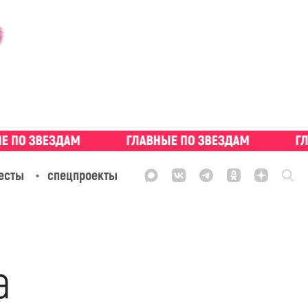
есты
спецпроекты
а