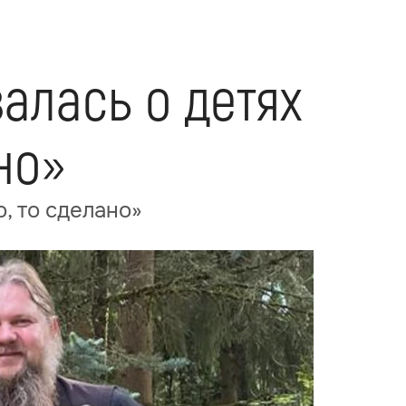
алась о детях
но»
, то сделано»