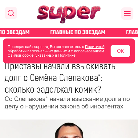
главная
новости о звездах
новости
Посещая сайт super.ru, Вы соглашаетесь с
Политикой
ОК
обработки персональных данных
и с использованием
файлов cookie, указанных в Политике.
12 июня 2025
07:46
Приставы начали взыскивать
долг с Семёна Слепакова*:
сколько задолжал комик?
Со Слепакова* начали взыскание долга по
делу о нарушении закона об иноагентах