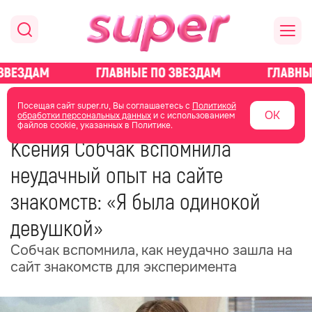
главная
новости о звездах
новости
Посещая сайт super.ru, Вы соглашаетесь с
Политикой
ОК
обработки персональных данных
и с использованием
файлов cookie, указанных в Политике.
17 мая
18:29
Ксения Собчак вспомнила
неудачный опыт на сайте
знакомств: «Я была одинокой
девушкой»
Собчак вспомнила, как неудачно зашла на
сайт знакомств для эксперимента