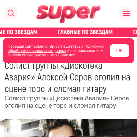
главная
новости о звездах
новости
Посещая сайт super.ru, Вы соглашаетесь с
Политикой
ОК
обработки персональных данных
и с использованием
файлов cookie, указанных в Политике.
08 июня
14:47
Солист группы «Дискотека
Авария» Алексей Серов оголил на
сцене торс и сломал гитару
Солист группы «Дискотека Авария» Серов
оголил на сцене торс и сломал гитару