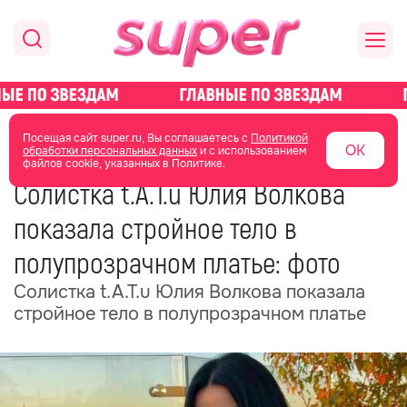
главная
новости о звездах
новости
Посещая сайт super.ru, Вы соглашаетесь с
Политикой
ОК
обработки персональных данных
и с использованием
файлов cookie, указанных в Политике.
11 июня
11:20
Солистка t.A.T.u Юлия Волкова
показала стройное тело в
полупрозрачном платье: фото
Солистка t.A.T.u Юлия Волкова показала
стройное тело в полупрозрачном платье