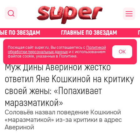
главная
новости о звездах
новости
Посещая сайт super.ru, Вы соглашаетесь с
Политикой
ОК
обработки персональных данных
и с использованием
файлов cookie, указанных в Политике.
06 июня
17:35
Муж Дины Авериной жёстко
ответил Яне Кошкиной на критику
своей жены: «Попахивает
маразматикой»
Соловьёв назвал поведение Кошкиной
«маразматикой» из-за критики в адрес
Авериной