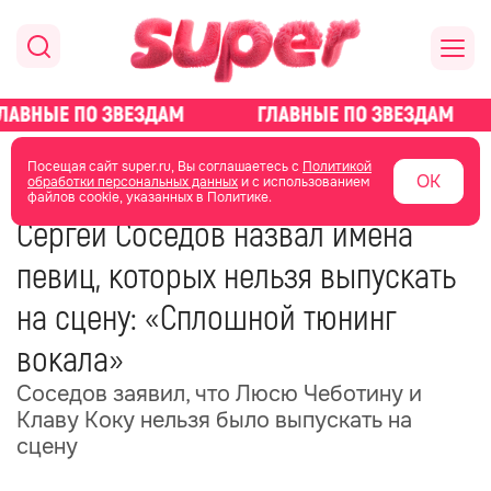
главная
новости о звездах
новости
Посещая сайт super.ru, Вы соглашаетесь с
Политикой
ОК
обработки персональных данных
и с использованием
файлов cookie, указанных в Политике.
29 октября 2025
06:41
Сергей Соседов назвал имена
певиц, которых нельзя выпускать
на сцену: «Сплошной тюнинг
вокала»
Соседов заявил, что Люсю Чеботину и
Клаву Коку нельзя было выпускать на
сцену