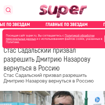
главная
новости о звездах
новости
Посещая сайт super.ru, Вы соглашаетесь с
Политикой обработки
персональных данных
и с использованием файлов cookie, указанных в
Политике.
14 мая
14:00
Стас Садальский призвал
разрешить Дмитрию Назарову
вернуться в Россию
Стас Садальский призвал разрешить
Дмитрию Назарову вернуться в Россию