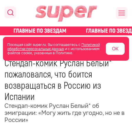
главная
новости о звездах
новости
Посещая сайт super.ru, Вы соглашаетесь с
Политикой
ОК
обработки персональных данных
и с использованием
файлов cookie, указанных в Политике.
23 июня 2025
09:41
Стендап-комик Руслан Белый*
пожаловался, что боится
возвращаться в Россию из
Испании
Стендап-комик Руслан Белый* об
эмиграции: «Могу жить где угодно, но не в
России»